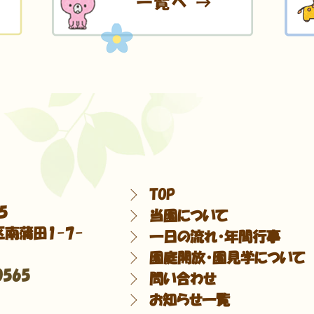
TOP
5
当園について
南蒲田1-7-
一日の流れ・年間行事
園庭開放・園見学について
0565
問い合わせ
お知らせ一覧