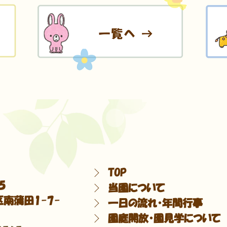
TOP
5
当園について
南蒲田1-7-
一日の流れ・年間行事
園庭開放・園見学について