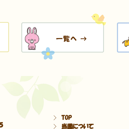
TOP
5
当園について