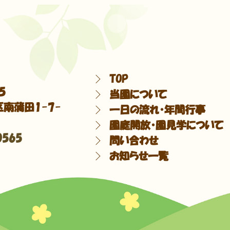
TOP
5
当園について
南蒲田1-7-
一日の流れ・年間行事
園庭開放・園見学について
0565
問い合わせ
お知らせ一覧