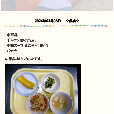
2024年03月06日
☆昼食☆
・中華丼
・チンゲン菜のナムル
・中華スープ(えのき・生揚げ)
・バナナ
中華丼おいしかったです。