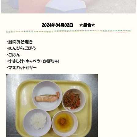
2024年04月02日
☆昼食☆
・鮭のみそ焼き
・きんぴらごぼう
・ごはん
・すまし汁(キャベツ・かぼちゃ)
・マスカットゼリー