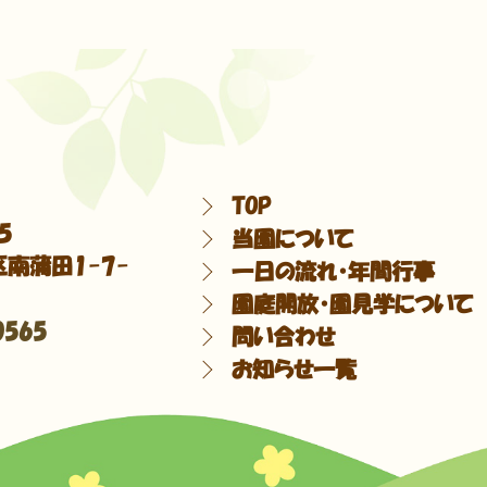
TOP
5
当園について
南蒲田1-7-
一日の流れ・年間行事
園庭開放・園見学について
0565
問い合わせ
お知らせ一覧